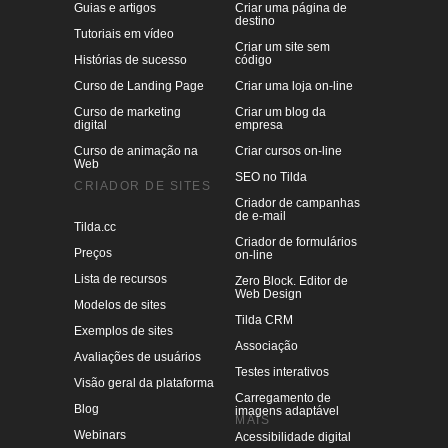
Guias e artigos
Criar uma página de
destino
Tutoriais em vídeo
Criar um site sem
Histórias de sucesso
código
Curso de Landing Page
Criar uma loja on-line
Curso de marketing
Criar um blog da
digital
empresa
Curso de animação na
Criar cursos on-line
Web
SEO no Tilda
CRIADOR DE SITES
Criador de campanhas
de e-mail
Tilda.cc
Criador de formulários
Preços
on-line
Lista de recursos
Zero Block. Editor de
Web Design
Modelos de sites
Tilda CRM
Exemplos de sites
Associação
Avaliações de usuários
Testes interativos
Visão geral da plataforma
Carregamento de
Blog
imagens adaptável
MAIS
Webinars
Acessibilidade digital