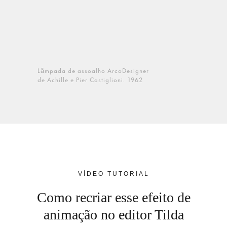
Redimensionamento de elementos na rolagem
15
Efeito do ticker de notícias
16
Efeito Parallax na rolagem
17
Lâmpada de assoalho ArcoDesigner
de Achille e Pier Castiglioni. 1962
Efeito de paralaxe ao mover o mouse
18
A imagem aparece ao passar o mouse sobre o texto
19
A foto aparece na coluna ao passar o mouse sobre o
20
texto
VÍDEO TUTORIAL
O elemento aparece ao passar o mouse sobre o texto
21
Como recriar esse efeito de
O cartão aparece ao passar o mouse sobre uma
22
animação no editor Tilda
imagem