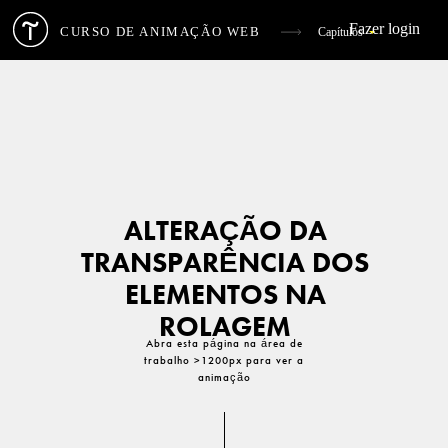
Fazer login
CURSO DE ANIMAÇÃO WEB
Capítulos
Teoria básica de animação na Web
1
Animação na capa
2
ALTERAÇÃO DA
Animação de listas e cartões
3
TRANSPARÊNCIA DOS
ELEMENTOS NA
Efeito Hover do botão
4
ROLAGEM
Abra esta página na área de
Efeito Hover de cartão e bloco
5
trabalho >1200px para ver a
animação
Fixação de texto em rolagem
6