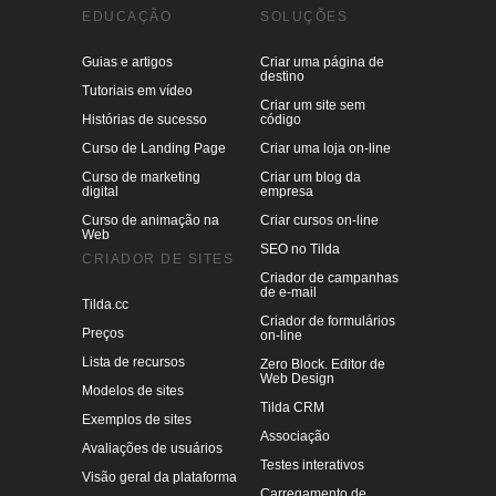
EDUCAÇÃO
SOLUÇÕES
Guias e artigos
Criar uma página de
destino
Tutoriais em vídeo
Criar um site sem
Histórias de sucesso
código
Curso de Landing Page
Criar uma loja on-line
Curso de marketing
Criar um blog da
digital
empresa
Curso de animação na
Criar cursos on-line
Web
SEO no Tilda
CRIADOR DE SITES
Criador de campanhas
de e-mail
Tilda.cc
Criador de formulários
Preços
on-line
Lista de recursos
Zero Block. Editor de
Web Design
Modelos de sites
Tilda CRM
Exemplos de sites
Associação
Avaliações de usuários
Testes interativos
Visão geral da plataforma
Carregamento de