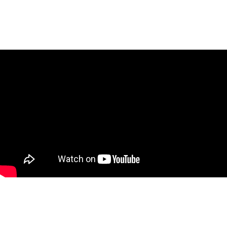
Realce de texto ao passar o mouse
23
Efeitos de passar o mouse e clicar em um elemento
24
Animação de vários elementos ao clicar no texto
25
Os cartões aparecem ao clicar no título
26
Alteração da forma do botão ao passar o mouse
27
Os cartões aparecem ao passar o mouse
28